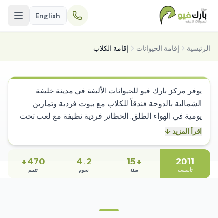
English
الرئيسية
إقامة الحيوانات
إقامة الكلاب
إقامة الكلاب في الدوحة
يوفر مركز بارك فيو للحيوانات الأليفة في مدينة خليفة
الشمالية بالدوحة فندقاً للكلاب مع بيوت فردية وتمارين
يومية في الهواء الطلق. الحظائر فردية نظيفة مع لعب تحت
إشراف وجلسات اجتماعية للكلاب المؤهلة. العيادة تخدم منذ
اقرأ المزيد ↓
2011. الفحوصات الصحية اليومية يجريها الطاقم البيطري.
الأدوية تعطى بواسطة فريق التمريض البيطري. طبيب
470+
4.2
+15
2011
بيطري موجود للتقييم الفوري. تحديثات صور واتساب ترسل
تأسست
سنة
نجوم
تقييم
للمالكين. التجميل قبل المغادرة متوفر عند الطلب. جميع
التطعيمات يجب أن تكون سارية. لا يوجد حد أدنى للإقامة.
الإشراف البيطري المباشر يميز إقامة بارك فيو عن مرافق
الإيواء المستقلة في قطر حيث لا يتوفر طبيب بيطري في